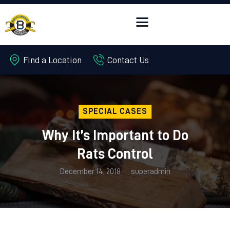
Find a Location
Contact Us
Αρχική
Περιοχές
Αποφράξεις
SPECIAL CASES
Απολυμάνσεις
Why It’s Important to Do
Επικοινωνία
Rats Control
December 14, 2018
superadmin