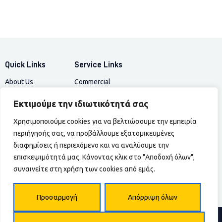
Quick Links
Service Links
About Us
Commercial
Privacy Policy
Residential
Εκτιμούμε την ιδιωτικότητά σας
Service Plus
Pest Library
Χρησιμοποιούμε cookies για να βελτιώσουμε την εμπειρία
Contacts
Customer Care
περιήγησής σας, να προβάλλουμε εξατομικευμένες
Επικοινωνια
17 Arlington St,
διαφημίσεις ή περιεχόμενο και να αναλύουμε την
Περιοχές
Boston, MA, 02116
επισκεψιμότητά μας. Κάνοντας κλικ στο "Αποδοχή όλων",
Blog
(+123)-456-7890
συναινείτε στη χρήση των cookies από εμάς.
info@example.com
Προσαρμογή
Απόρριψη όλων