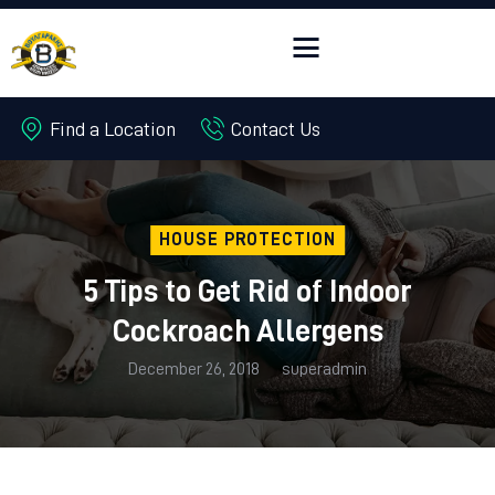
Find a Location
Contact Us
Αρχική
Περιοχές
Αποφράξεις
HOUSE PROTECTION
Απολυμάνσεις
5 Tips to Get Rid of Indoor
Επικοινωνία
Cockroach Allergens
December 26, 2018
superadmin